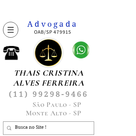
Advogada
OAB/SP 479915
THAIS CRISTINA
ALVES FERREIRA
(11) 99298-9466
São Paulo - SP
Monte Alto - SP