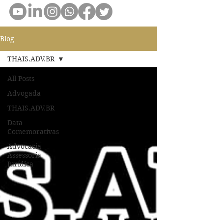
Blog
THAIS.ADV.BR
All Posts
Advogada
THAIS.ADV.BR
Data
Comemorativas
Advocacia
Assessoria
Jurídica