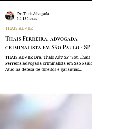
Dr. Thaís Advogada
há 13 horas
THAIS.ADV.BR
Thais Ferreira, advogada
criminalista em São Paulo - SP
THAIS.ADV.BR Dra. Thais Adv SP “Sou Thais
Ferreira,advogada criminalista em São Paulo.
Atuo na defesa de direitos e garantias
fundamentais, com atendimento em plantões
24h para emergências. Meu compromisso é
com a liberdade e a justiça. +55 11 99298-9466
para contato emergencial. #advocaciacriminal
#direitopenal #advogadosp ” Dra. Thais
Advogada thais.adv.br