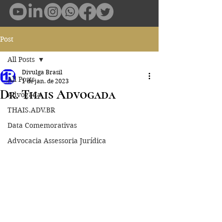
Post
All Posts
Divulga Brasil
All Posts
1 de jan. de 2023
Dr. Thais Advogada
Advogada
THAIS.ADV.BR
Data Comemorativas
Advocacia Assessoria Jurídica