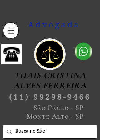
Advogada
OAB/SP 479915
THAIS CRISTINA
ALVES FERREIRA
(11) 99298-9466
São Paulo - SP
Monte Alto - SP